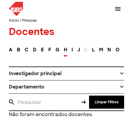
Início
/
Pessoas
Docentes
A
B
C
D
E
F
G
H
I
J
K
L
M
N
O
P
Investigador principal
Departamento
Limpar Filtros
Não foram encontrados docentes.