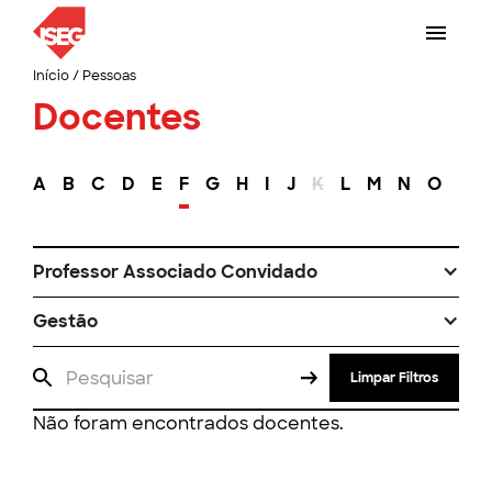
Início
/
Pessoas
Docentes
A
B
C
D
E
F
G
H
I
J
K
L
M
N
O
P
Professor Associado Convidado
Gestão
Limpar Filtros
Não foram encontrados docentes.