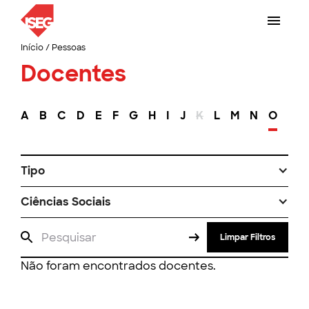
Início
/
Pessoas
Docentes
A
B
C
D
E
F
G
H
I
J
K
L
M
N
O
P
Tipo
Ciências Sociais
Limpar Filtros
Não foram encontrados docentes.