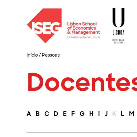
Início
/
Pessoas
Docente
A
B
C
D
E
F
G
H
I
J
K
L
M