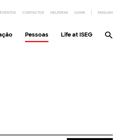
EVENTOS
CONTACTOS
HELPDESK
LOGIN
ENGLISH
gação
Pessoas
Life at ISEG