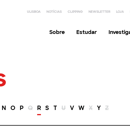
ULISBOA
NOTÍCIAS
CLIPPING
NEWSLETTER
LOJA
Sobre
Estudar
Investi
s
N
O
P
Q
R
S
T
U
V
W
X
Y
Z