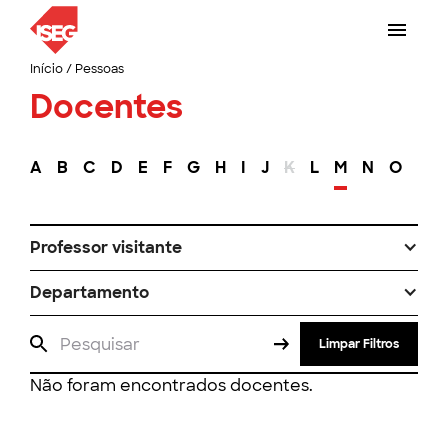
Início
/
Pessoas
Docentes
A
B
C
D
E
F
G
H
I
J
K
L
M
N
O
P
Professor visitante
Departamento
Limpar Filtros
Não foram encontrados docentes.