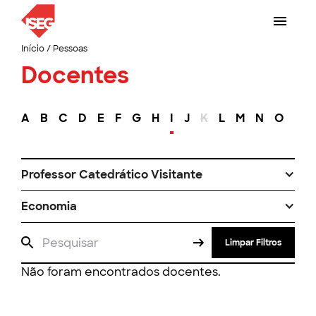
Início
/
Pessoas
Docentes
A
B
C
D
E
F
G
H
I
J
K
L
M
N
O
P
Professor Catedrático Visitante
Economia
Limpar Filtros
Não foram encontrados docentes.