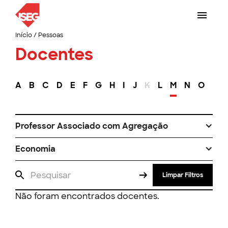
Início
/
Pessoas
Docentes
A
B
C
D
E
F
G
H
I
J
K
L
M
N
O
P
Professor Associado com Agregação
Economia
Limpar Filtros
Não foram encontrados docentes.