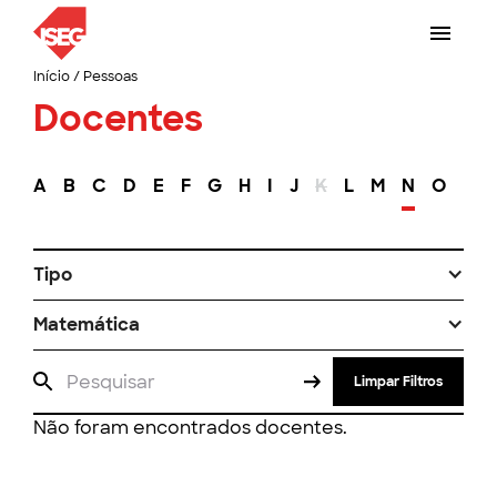
Início
/
Pessoas
Docentes
A
B
C
D
E
F
G
H
I
J
K
L
M
N
O
P
Tipo
Matemática
Limpar Filtros
Não foram encontrados docentes.