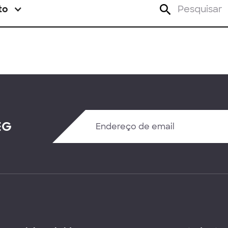
to
EG