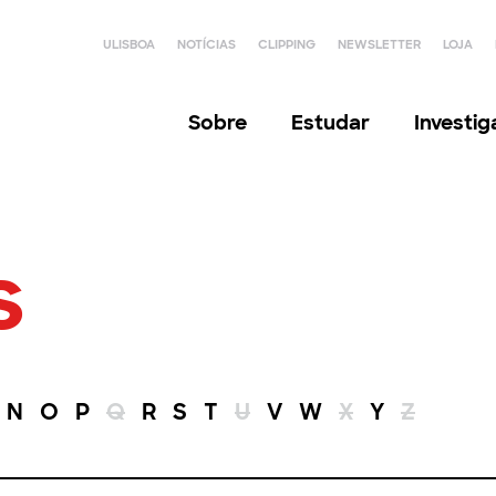
ULISBOA
NOTÍCIAS
CLIPPING
NEWSLETTER
LOJA
Sobre
Estudar
Investi
s
N
O
P
Q
R
S
T
U
V
W
X
Y
Z