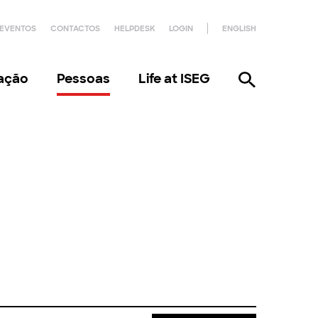
EVENTOS
CONTACTOS
HELPDESK
LOGIN
ENGLISH
gação
Pessoas
Life at ISEG