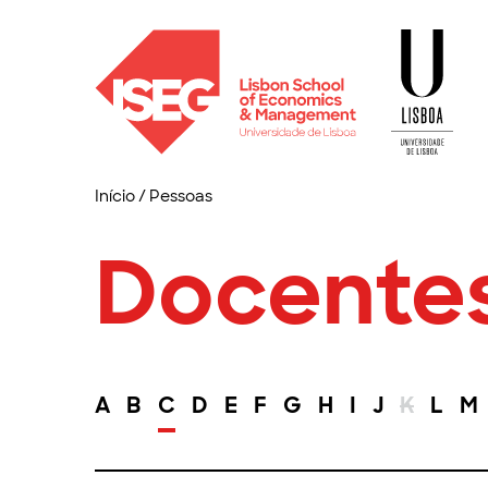
Início
/
Pessoas
Docente
A
B
C
D
E
F
G
H
I
J
K
L
M