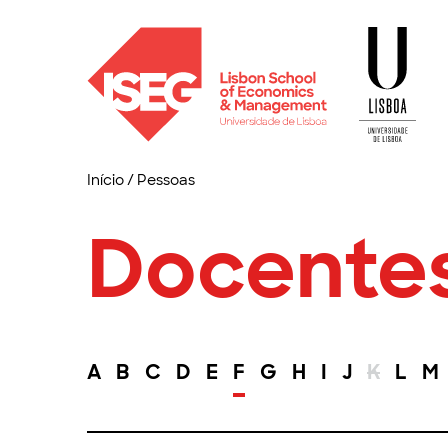
Início
/
Pessoas
Docente
A
B
C
D
E
F
G
H
I
J
K
L
M