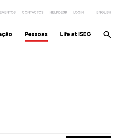
EVENTOS
CONTACTOS
HELPDESK
LOGIN
ENGLISH
gação
Pessoas
Life at ISEG