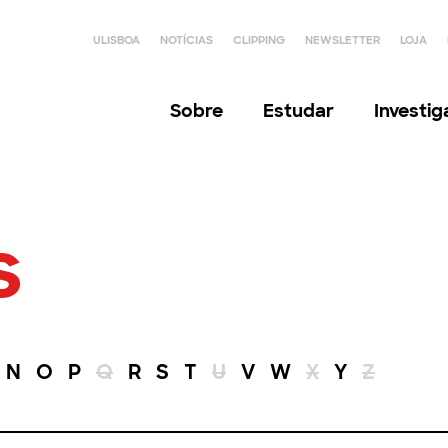
ULISBOA
NOTÍCIAS
CLIPPING
NEWSLETTER
LOJA
Sobre
Estudar
Investi
s
N
O
P
Q
R
S
T
U
V
W
X
Y
Z