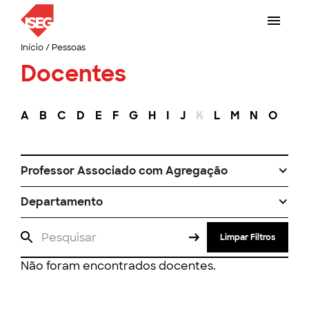
Início
/
Pessoas
Docentes
A
B
C
D
E
F
G
H
I
J
K
L
M
N
O
P
Professor Associado com Agregação
Departamento
Limpar Filtros
Não foram encontrados docentes.