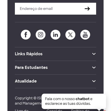
Links Rápidos
Para Estudantes
Atualidade
Copyright © ISEG Lisbon School of Economics
Fala com o nosso
chatbot
e
and Management 2026
esclarece as tuas dúvidas.