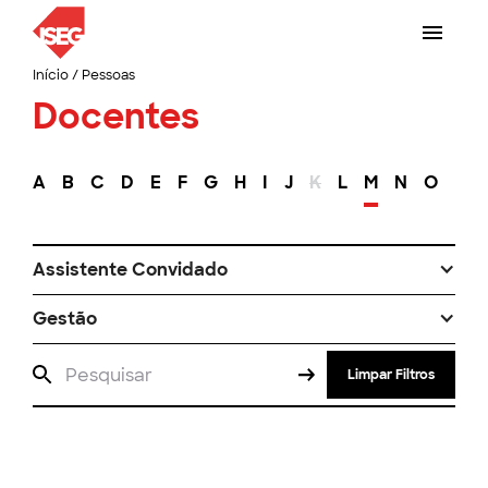
Início
/
Pessoas
Docentes
A
B
C
D
E
F
G
H
I
J
K
L
M
N
O
P
Assistente Convidado
Gestão
Limpar Filtros