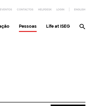
EVENTOS
CONTACTOS
HELPDESK
LOGIN
ENGLISH
gação
Pessoas
Life at ISEG