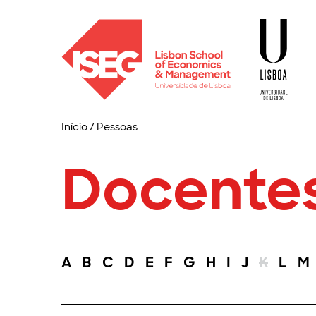
Início
/
Pessoas
Docente
A
B
C
D
E
F
G
H
I
J
K
L
M