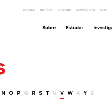
ULISBOA
NOTÍCIAS
CLIPPING
NEWSLETTER
LOJA
Sobre
Estudar
Investi
s
N
O
P
Q
R
S
T
U
V
W
X
Y
Z