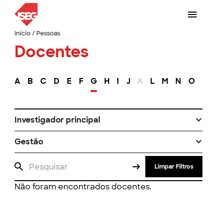
Início
/
Pessoas
Docentes
A
B
C
D
E
F
G
H
I
J
K
L
M
N
O
P
Investigador principal
Gestão
Limpar Filtros
Não foram encontrados docentes.