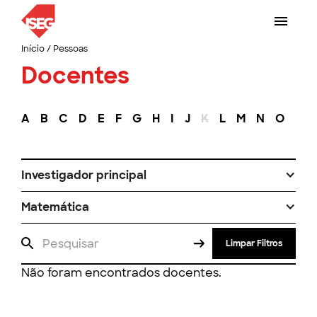
Início
/
Pessoas
Docentes
A
B
C
D
E
F
G
H
I
J
K
L
M
N
O
P
Investigador principal
Matemática
Limpar Filtros
Não foram encontrados docentes.