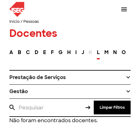
Início
/
Pessoas
Docentes
A
B
C
D
E
F
G
H
I
J
K
L
M
N
O
P
Prestação de Serviços
Gestão
Limpar Filtros
Não foram encontrados docentes.