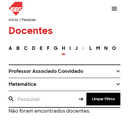
Início
/
Pessoas
Docentes
A
B
C
D
E
F
G
H
I
J
K
L
M
N
O
P
Professor Associado Convidado
Matemática
Limpar Filtros
Não foram encontrados docentes.