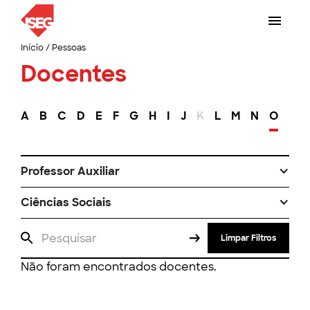
Início
/
Pessoas
Docentes
A
B
C
D
E
F
G
H
I
J
K
L
M
N
O
P
Professor Auxiliar
Ciências Sociais
Limpar Filtros
Não foram encontrados docentes.