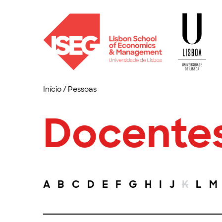
Início
/
Pessoas
Docente
A
B
C
D
E
F
G
H
I
J
K
L
M