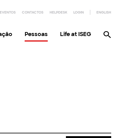
EVENTOS
CONTACTOS
HELPDESK
LOGIN
ENGLISH
gação
Pessoas
Life at ISEG