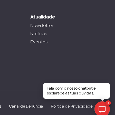
s
Atualidade
Newsletter
Notícias
Eventos
Fala com o nosso
chatbot
e
esclarece as tuas dúvidas.
1
s
Canal de Denúncia
Política de Privacidade
Chat