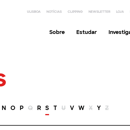
ULISBOA
NOTÍCIAS
CLIPPING
NEWSLETTER
LOJA
Sobre
Estudar
Investi
s
N
O
P
Q
R
S
T
U
V
W
X
Y
Z