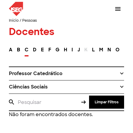
Início
/
Pessoas
Docentes
A
B
C
D
E
F
G
H
I
J
K
L
M
N
O
P
Professor Catedrático
Ciências Sociais
Limpar Filtros
Não foram encontrados docentes.