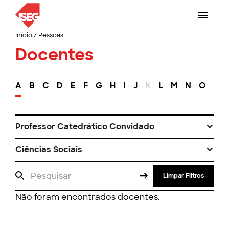
Início
/
Pessoas
Docentes
A
B
C
D
E
F
G
H
I
J
K
L
M
N
O
P
Professor Catedrático Convidado
Ciências Sociais
Limpar Filtros
Não foram encontrados docentes.