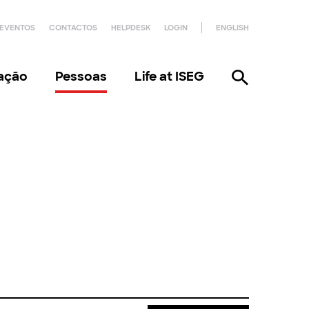
EVENTOS
CONTACTOS
HELPDESK
LOGIN
ENGLISH
gação
Pessoas
Life at ISEG