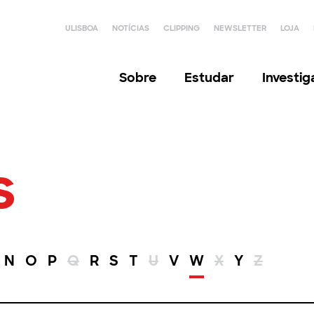
ULISBOA
NOTÍCIAS
CLIPPING
NEWSLETTER
LOJA
Sobre
Estudar
Investi
s
N
O
P
Q
R
S
T
U
V
W
X
Y
Z