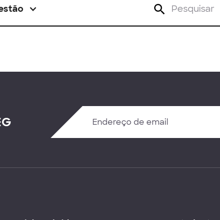
estão
EG