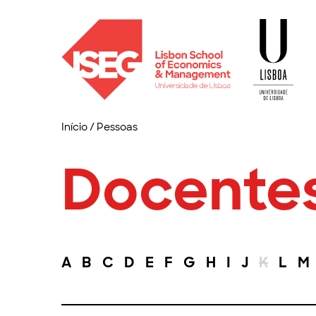
Início
/
Pessoas
Docente
A
B
C
D
E
F
G
H
I
J
K
L
M