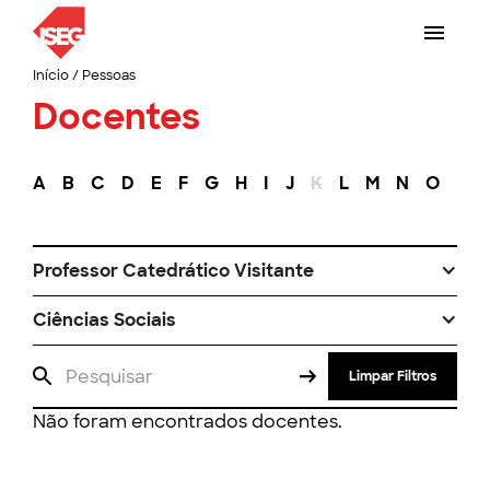
Início
/
Pessoas
Docentes
A
B
C
D
E
F
G
H
I
J
K
L
M
N
O
P
Professor Catedrático Visitante
Ciências Sociais
Limpar Filtros
Não foram encontrados docentes.