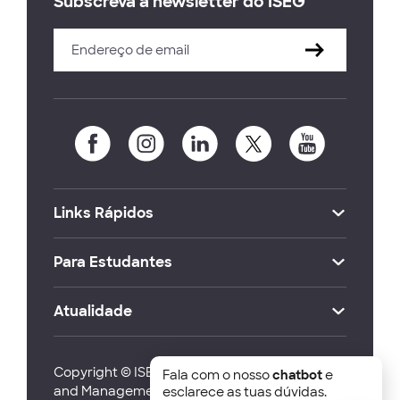
Subscreva a newsletter do ISEG
Links Rápidos
Para Estudantes
Atualidade
Copyright © ISEG Lisbon School of Economics
Fala com o nosso
chatbot
e
and Management 2026
esclarece as tuas dúvidas.