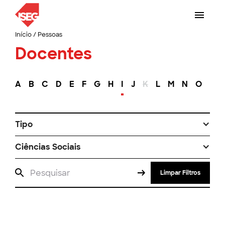
Início
/
Pessoas
Docentes
A
B
C
D
E
F
G
H
I
J
K
L
M
N
O
P
Tipo
Ciências Sociais
Limpar Filtros