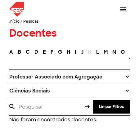
Início
/
Pessoas
Docentes
A
B
C
D
E
F
G
H
I
J
K
L
M
N
O
P
Professor Associado com Agregação
Ciências Sociais
Limpar Filtros
Não foram encontrados docentes.