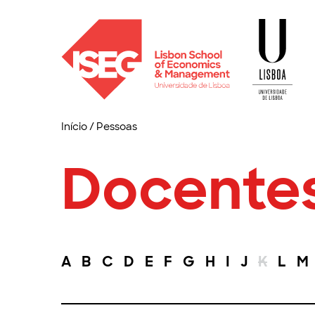
Início
/
Pessoas
Docente
A
B
C
D
E
F
G
H
I
J
K
L
M