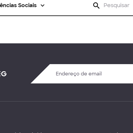
ências Sociais
EG