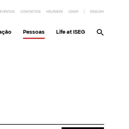
EVENTOS
CONTACTOS
HELPDESK
LOGIN
ENGLISH
gação
Pessoas
Life at ISEG