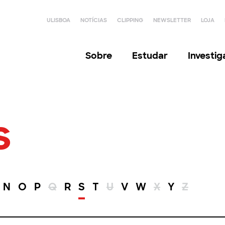
ULISBOA
NOTÍCIAS
CLIPPING
NEWSLETTER
LOJA
Sobre
Estudar
Investi
s
N
O
P
Q
R
S
T
U
V
W
X
Y
Z