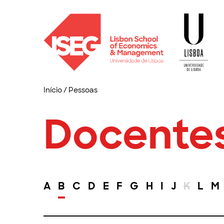
Início
/
Pessoas
Docente
A
B
C
D
E
F
G
H
I
J
K
L
M