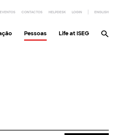
EVENTOS
CONTACTOS
HELPDESK
LOGIN
ENGLISH
gação
Pessoas
Life at ISEG