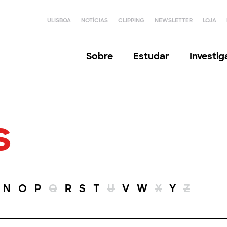
ULISBOA
NOTÍCIAS
CLIPPING
NEWSLETTER
LOJA
Sobre
Estudar
Investi
s
N
O
P
Q
R
S
T
U
V
W
X
Y
Z