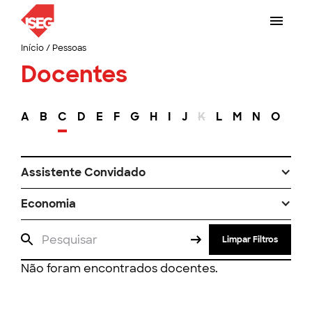
Início
/
Pessoas
Docentes
A
B
C
D
E
F
G
H
I
J
K
L
M
N
O
P
Assistente Convidado
Economia
Limpar Filtros
Não foram encontrados docentes.