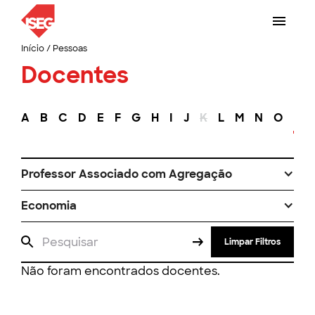
Início
/
Pessoas
Docentes
A
B
C
D
E
F
G
H
I
J
K
L
M
N
O
P
Professor Associado com Agregação
Economia
Limpar Filtros
Não foram encontrados docentes.