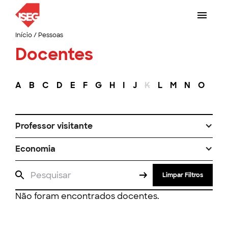
Início
/
Pessoas
Docentes
A
B
C
D
E
F
G
H
I
J
K
L
M
N
O
P
Professor visitante
Economia
Limpar Filtros
Não foram encontrados docentes.