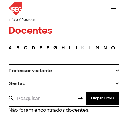
Início
/
Pessoas
Docentes
A
B
C
D
E
F
G
H
I
J
K
L
M
N
O
P
Professor visitante
Gestão
Limpar Filtros
Não foram encontrados docentes.