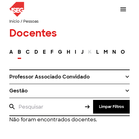
Início
/
Pessoas
Docentes
A
B
C
D
E
F
G
H
I
J
K
L
M
N
O
P
Professor Associado Convidado
Gestão
Limpar Filtros
Não foram encontrados docentes.