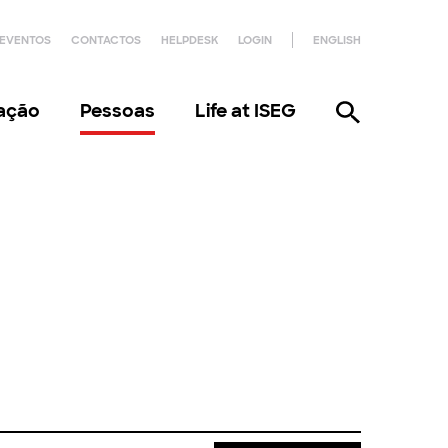
EVENTOS
CONTACTOS
HELPDESK
LOGIN
ENGLISH
gação
Pessoas
Life at ISEG