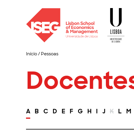
Início
/
Pessoas
Docente
A
B
C
D
E
F
G
H
I
J
K
L
M