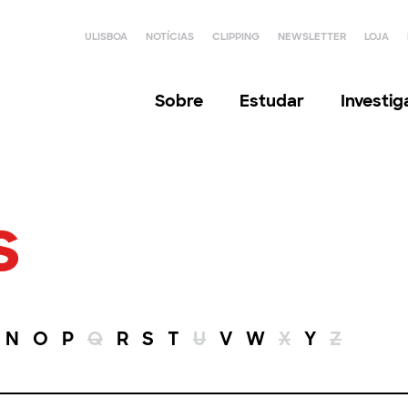
ULISBOA
NOTÍCIAS
CLIPPING
NEWSLETTER
LOJA
Sobre
Estudar
Investi
s
N
O
P
Q
R
S
T
U
V
W
X
Y
Z