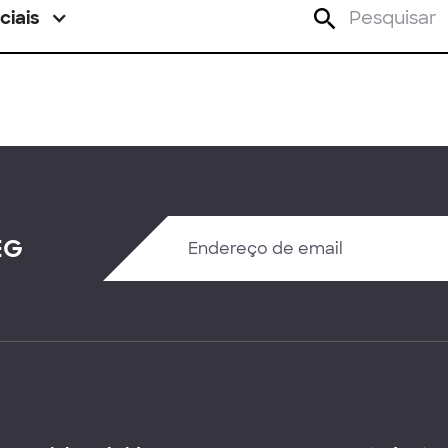
ciais
EG