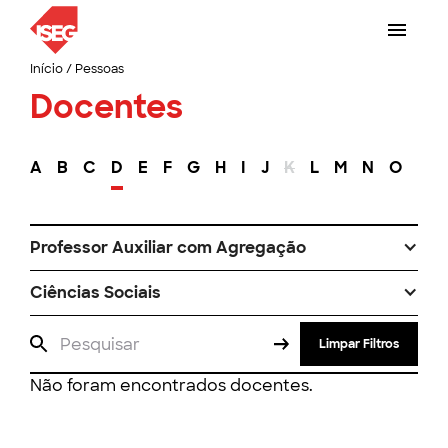
Início
/
Pessoas
Docentes
A
B
C
D
E
F
G
H
I
J
K
L
M
N
O
P
Professor Auxiliar com Agregação
Ciências Sociais
Limpar Filtros
Não foram encontrados docentes.