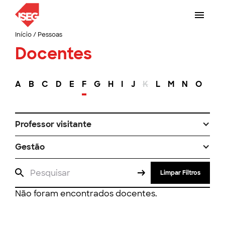
Início
/
Pessoas
Docentes
A
B
C
D
E
F
G
H
I
J
K
L
M
N
O
P
Professor visitante
Gestão
Limpar Filtros
Não foram encontrados docentes.