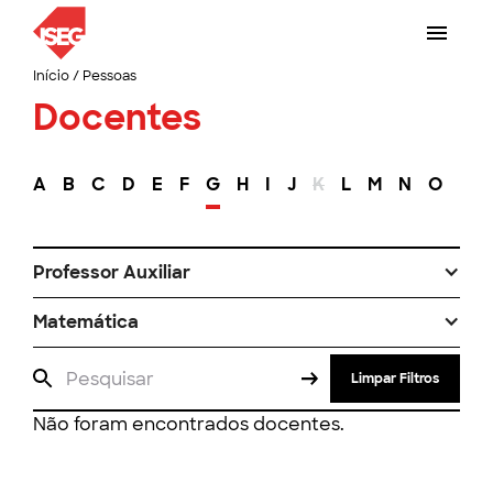
Início
/
Pessoas
Docentes
A
B
C
D
E
F
G
H
I
J
K
L
M
N
O
P
Professor Auxiliar
Matemática
Limpar Filtros
Não foram encontrados docentes.