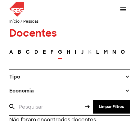
Início
/
Pessoas
Docentes
A
B
C
D
E
F
G
H
I
J
K
L
M
N
O
P
Tipo
Economia
Limpar Filtros
Não foram encontrados docentes.