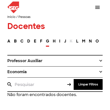
Início
/
Pessoas
Docentes
A
B
C
D
E
F
G
H
I
J
K
L
M
N
O
P
Professor Auxiliar
Economia
Limpar Filtros
Não foram encontrados docentes.