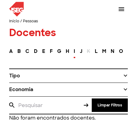
Início
/
Pessoas
Docentes
A
B
C
D
E
F
G
H
I
J
K
L
M
N
O
P
Tipo
Economia
Limpar Filtros
Não foram encontrados docentes.