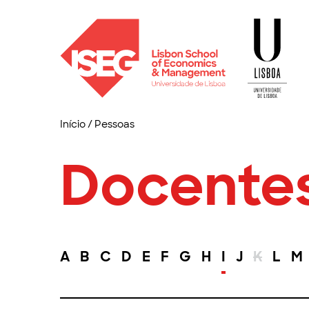
Início
/
Pessoas
Docente
A
B
C
D
E
F
G
H
I
J
K
L
M