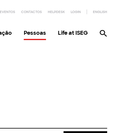
EVENTOS
CONTACTOS
HELPDESK
LOGIN
ENGLISH
gação
Pessoas
Life at ISEG