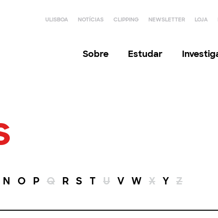
ULISBOA
NOTÍCIAS
CLIPPING
NEWSLETTER
LOJA
Sobre
Estudar
Investi
s
N
O
P
Q
R
S
T
U
V
W
X
Y
Z