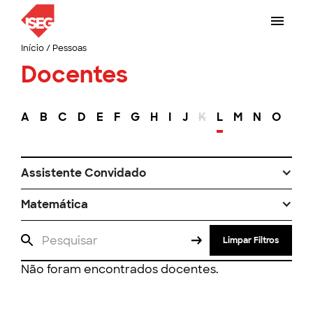
Início
/
Pessoas
Docentes
A
B
C
D
E
F
G
H
I
J
K
L
M
N
O
P
Assistente Convidado
Matemática
Limpar Filtros
Não foram encontrados docentes.