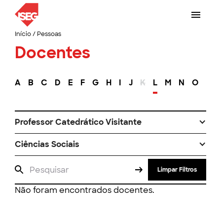
Início
/
Pessoas
Docentes
A
B
C
D
E
F
G
H
I
J
K
L
M
N
O
P
Professor Catedrático Visitante
Ciências Sociais
Limpar Filtros
Não foram encontrados docentes.