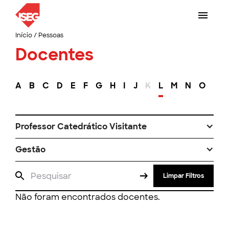
Início
/
Pessoas
Docentes
A
B
C
D
E
F
G
H
I
J
K
L
M
N
O
P
Professor Catedrático Visitante
Gestão
Limpar Filtros
Não foram encontrados docentes.