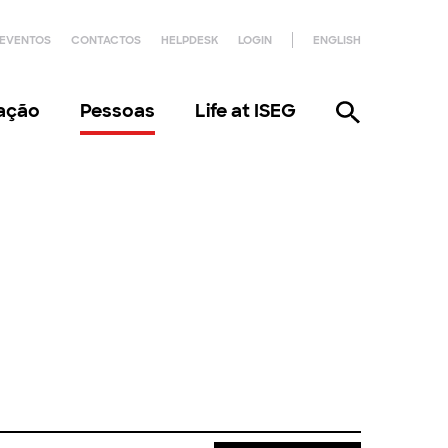
EVENTOS
CONTACTOS
HELPDESK
LOGIN
ENGLISH
gação
Pessoas
Life at ISEG