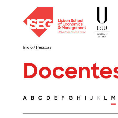
Início
/
Pessoas
Docente
A
B
C
D
E
F
G
H
I
J
K
L
M