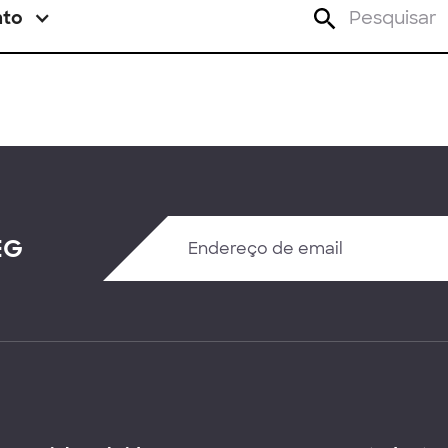
nto
EG