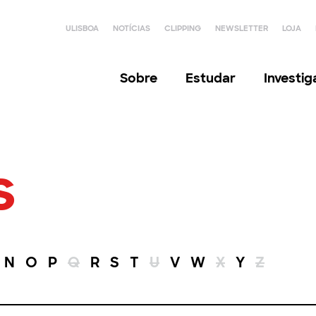
ULISBOA
NOTÍCIAS
CLIPPING
NEWSLETTER
LOJA
Sobre
Estudar
Investi
s
N
O
P
Q
R
S
T
U
V
W
X
Y
Z