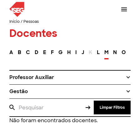
Início
/
Pessoas
Docentes
A
B
C
D
E
F
G
H
I
J
K
L
M
N
O
P
Professor Auxiliar
Gestão
Limpar Filtros
Não foram encontrados docentes.