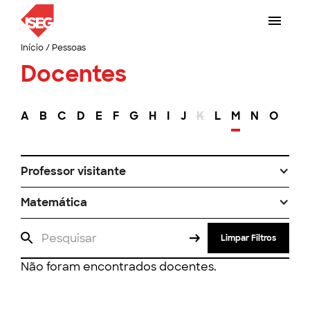
Início
/
Pessoas
Docentes
A
B
C
D
E
F
G
H
I
J
K
L
M
N
O
P
Professor visitante
Matemática
Limpar Filtros
Não foram encontrados docentes.