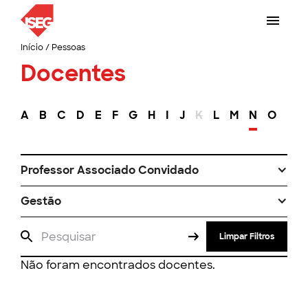
Início
/
Pessoas
Docentes
A
B
C
D
E
F
G
H
I
J
K
L
M
N
O
P
Professor Associado Convidado
Gestão
Limpar Filtros
Não foram encontrados docentes.