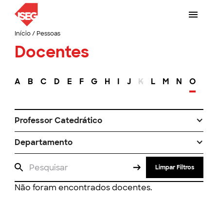
Início
/
Pessoas
Docentes
A
B
C
D
E
F
G
H
I
J
K
L
M
N
O
P
Professor Catedrático
Departamento
Limpar Filtros
Não foram encontrados docentes.