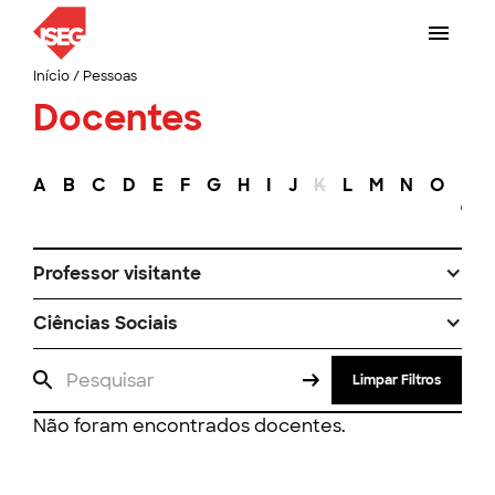
Início
/
Pessoas
Docentes
A
B
C
D
E
F
G
H
I
J
K
L
M
N
O
P
Professor visitante
Ciências Sociais
Limpar Filtros
Não foram encontrados docentes.