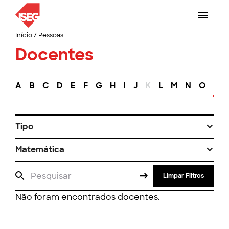
Início
/
Pessoas
Docentes
A
B
C
D
E
F
G
H
I
J
K
L
M
N
O
P
Tipo
Matemática
Limpar Filtros
Não foram encontrados docentes.